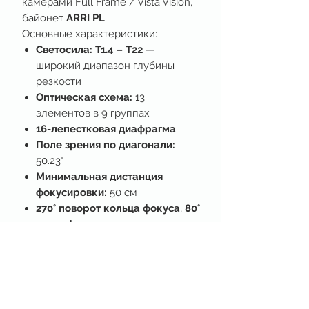
камерами Full Frame / Vista Vision,
байонет
ARRI PL
.
Основные характеристики:
Светосила: T1.4 – T22
—
широкий диапазон глубины
резкости
Оптическая схема:
13
элементов в 9 группах
16-лепестковая диафрагма
Поле зрения по диагонали:
50.23°
Минимальная дистанция
фокусировки:
50 см
270° поворот кольца фокуса
,
80°
— диафрагмы
Внешний диаметр: 95 мм
,
резьба под фильтр
M86
0.8 MOD
зубчатые кольца для
киношной съёмки
Удобен в работе благодаря