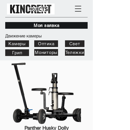
Моя заявка
Движение камеры
Камеры
Оптика
Свет
Мониторы
Тележки
Грип
Panther Husky Dolly