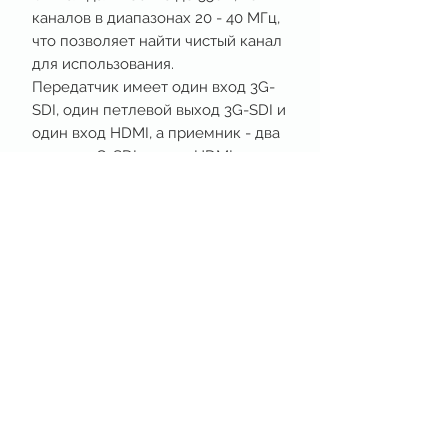
каналов в диапазонах 20 - 40 МГц,
что позволяет найти чистый канал
для использования.
Передатчик имеет один вход 3G-
SDI, один петлевой выход 3G-SDI и
один вход HDMI, а приемник - два
выхода 3G-SDI и один HDMI.
Система поддерживает режим 0',
который позволяет мгновенно
воспроизводить изображение с
ALEXA Mini.
Rental house & production support
Astana · Kazakhstan
+7 701 233 05 00
satell@list.ru
НАВИГАЦИЯ
Оборудование