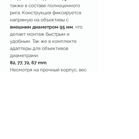
также в составе полноценного
рига. Конструкция фиксируется
напрямую на объективы с
внешним диаметром 95 мм
, что
делает монтаж быстрым и
удобным. Так же в комплекте
адаптеры для объективов
диаметрами:
82, 77, 72, 67 mm
Несмотря на прочный корпус, вес
матбокса сопоставим с обычным
стеклянным фильтром 4×5.65". В
комплекте предусмотрена
поддержка
круглых фильтров
диаметром 95 мм от Tilta
, которые
вставляются через специальный
держатель.