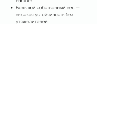
Panther
Большой собственный вес —
высокая устойчивость без
утяжелителей
В комплекте:
Super Falcon Dolly
Сиденье оператора и
ассистента
Платформы для ассистентов
Инструмент для сборки и
регулировки
Аренда в сопровождении двух
специалистов (Dolly Grip) их услуги
и транспорт оплачиваются
отдельно.
Rental house & production support