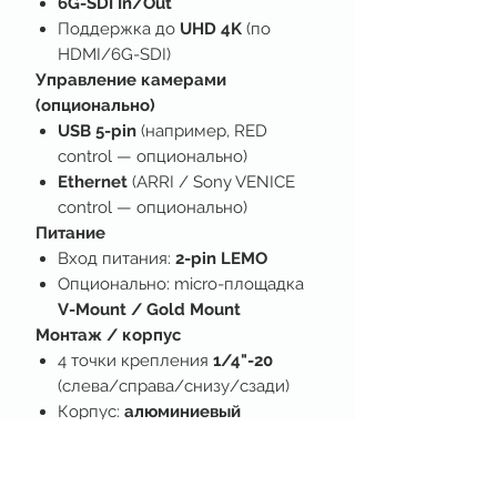
6G-SDI In/Out
Поддержка до
UHD 4K
(по
HDMI/6G-SDI)
Управление камерами
(опционально)
USB 5-pin
(например, RED
control — опционально)
Ethernet
(ARRI / Sony VENICE
control — опционально)
Питание
Вход питания:
2-pin LEMO
Опционально: micro-площадка
V-Mount / Gold Mount
Монтаж / корпус
4 точки крепления
1/4"-20
(слева/справа/снизу/сзади)
Корпус:
алюминиевый
Защита:
IP53
Инструменты (Display Tools /
PageOS 5)