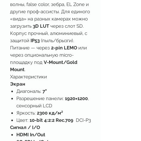
волны, false color, зебра, EL Zone и
другие проф-ассисты. Для единого
«вида» на разных камерах можно
загрузить
3D LUT
через слот SD.
Корпус прочный, алюминиевый, с
защитой
IP53
(пыль/брызги).
Питание — через
2-pin LEMO
или
через опциональную micro-
площадку под
V-Mount/Gold
Mount
.
Характеристики
Экран
Диагональ:
7"
Разрешение панели:
1920×1200
,
сенсорный LCD
Яркость:
2300 кд/м²
Цвет:
10-bit 4:2:2 Rec.709
DCI-P3
Сигнал / I/O
HDMI In/Out