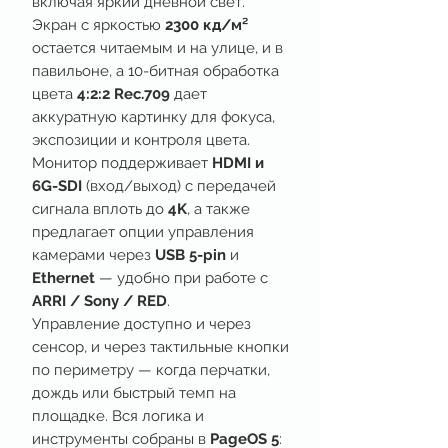
включая яркий дневной свет.
Экран с яркостью
2300 кд/м²
остается читаемым и на улице, и в
павильоне, а 10-битная обработка
цвета
4:2:2 Rec.709
дает
аккуратную картинку для фокуса,
экспозиции и контроля цвета.
Монитор поддерживает
HDMI и
6G-SDI
(вход/выход) с передачей
сигнала вплоть до
4K
, а также
предлагает опции управления
камерами через
USB 5-pin
и
Ethernet
— удобно при работе с
ARRI / Sony / RED
.
Управление доступно и через
сенсор, и через тактильные кнопки
по периметру — когда перчатки,
дождь или быстрый темп на
площадке. Вся логика и
инструменты собраны в
PageOS 5
: