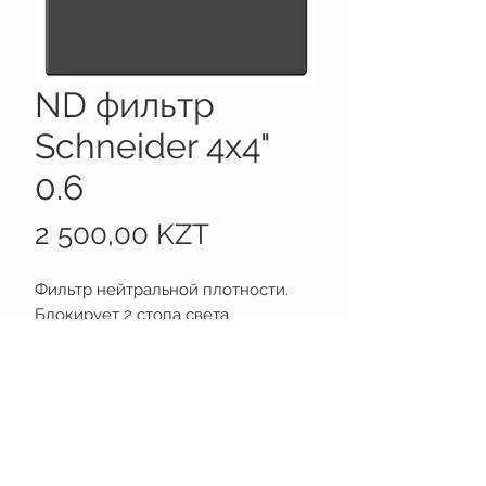
ND фильтр
Schneider 4x4"
0.6
Цена
2 500,00 KZT
Фильтр нейтральной плотности.
Блокирует 2 стопа света
Rental house & production support
Astana · Kazakhstan
+7 701 233 05 00
satell@list.ru
НАВИГАЦИЯ