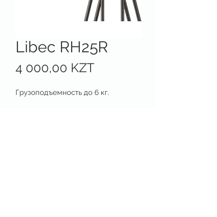
Libec RH25R
Цена
4 000,00 KZT
Грузоподъемность до 6 кг.
Rental house & production support
Astana · Kazakhstan
+7 701 233 05 00
satell@list.ru
НАВИГАЦИЯ
Оборудование
Готовые решения
Проект
ы
СОЦИАЛЬНЫЕ СЕТИ
WhatsApp