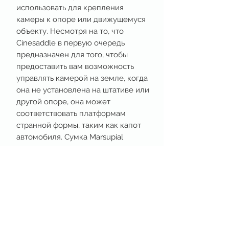
использовать для крепления
камеры к опоре или движущемуся
объекту. Несмотря на то, что
Cinesaddle в первую очередь
предназначен для того, чтобы
предоставить вам возможность
управлять камерой на земле, когда
она не установлена ​​на штативе или
другой опоре, она может
соответствовать платформам
странной формы, таким как капот
автомобиля. Сумка Marsupial
используется для хранения мелких
предметов, размером с небольшую
видеокамеру, которые не
помещаются в боковые карманы.
Входящий в комплект монтажный
комплект содержит крепеж и
ремни, позволяющие закрепить