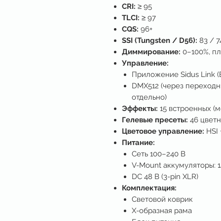
CRI:
≥ 95
TLCI:
≥ 97
CQS:
96+
SSI (Tungsten / D56):
83 / 7
Диммирование:
0–100%, п
Управление:
Приложение Sidus Link (
DMX512 (через переходн
отдельно)
Эффекты:
15 встроенных (мо
Гелевые пресеты:
46 цветн
Цветовое управление:
HSI 
Питание:
Сеть 100–240 В
V-Mount аккумуляторы: 14
DC 48 В (3-pin XLR)
Комплектация:
Световой коврик
X-образная рама