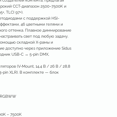
и создателей контента, предлагая
ирокий CCT-диапазон 2500–7500K и
+, TLCI 97+).
тодиодами с поддержкой HSI-
эффектами, 46 цветными гелями и
ного оттенка. Плавное диммирование
 настраивать свет под любую задачу.
помощью складной X-рамы и
ние доступно через приложение Sidus
одник USB-C → 5-pin DMX,
яторов (V-Mount, 14,4 В / 26 В / 28,8
(3-pin XLR). В комплекте — блок
к RGBWW
0K – 7500K