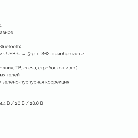
4
лавное
Bluetooth)
ик USB-C → 5-pin DMX, приобретается
лния, ТВ, свеча, стробоскоп и др.)
ых гелей
+ зелёно-пурпурная коррекция
,4 В / 26 В / 28,8 В