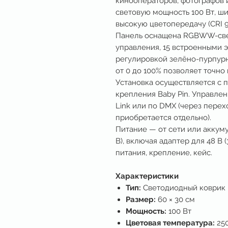
кинооператоров, фотографов 
световую мощность 100 Вт, ш
высокую цветопередачу (CRI 95
Панель оснащена RGBWW-све
управления, 15 встроенными 
регулировкой зелёно-пурпур
от 0 до 100% позволяет точно
Установка осуществляется с 
крепления Baby Pin. Управле
Link или по DMX (через перех
приобретается отдельно).
Питание — от сети или аккумул
В), включая адаптер для 48 В 
питания, крепление, кейс.
Характеристики
Тип:
Светодиодный коври
Размер:
60 × 30 см
Мощность:
100 Вт
Цветовая температура:
250