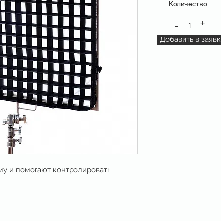
Количество
+
-
1
Добавить в заявк
му и помогают контролировать