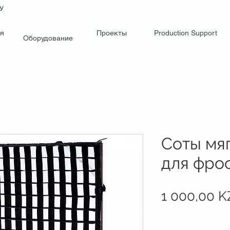
НУ
я
Проекты
Production Support
Оборудование
Соты мяг
для фро
1 000,00 K