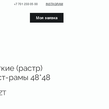
+7 701 233 05 00
INSTAGRAM
Моя заявка
кие (растр)
ст-рамы 48*48
Цена
ZT