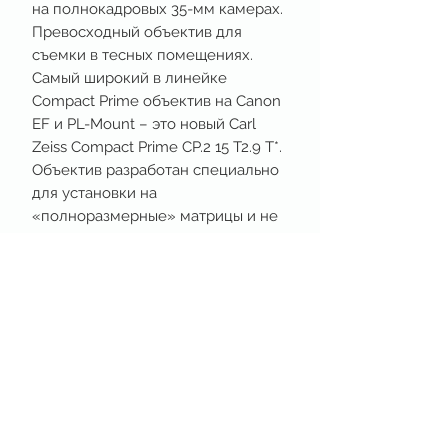
на полнокадровых 35-мм камерах.
Превосходный объектив для
съемки в тесных помещениях.
Самый широкий в линейке
Compact Prime объектив на Canon
EF и PL-Mount – это новый Carl
Zeiss Compact Prime CP.2 15 T2.9 T*.
Объектив разработан специально
для установки на
«полноразмерные» матрицы и не
«заламывает» перспективу.
Минимальная дистанция
фокусировки объектива составляет
всего 30 см.
Технические характеристики
Фокусное
15 мм
расстояние