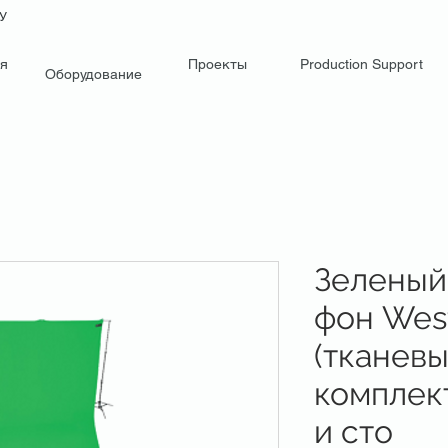
НУ
я
Проекты
Production Support
Оборудование
Зеленый
фон West
(тканевы
комплек
и сто