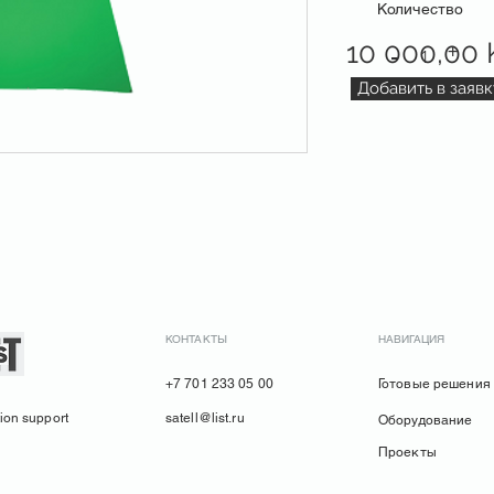
Количество
10 000,00
+
-
1
Добавить в заявк
КОНТАКТЫ
НАВИГАЦИЯ
+7 701 233 05 00
Готовые решения
ion support
satell@list.ru
Оборудование
Проекты