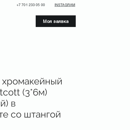
+7 701 233 05 00
INSTAGRAM
Моя заявка
 хромакейный
cott (3*6м)
й) в
те со штангой